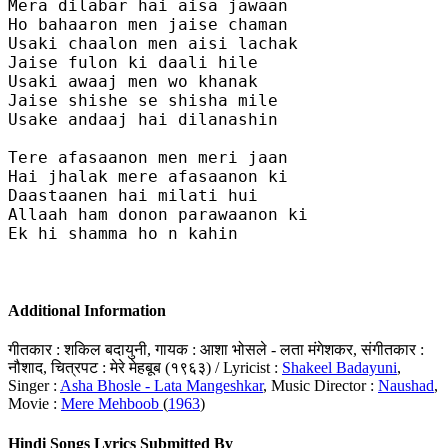
Mera dilabar hai aisa jawaan

Ho bahaaron men jaise chaman

Usaki chaalon men aisi lachak

Jaise fulon ki daali hile 

Usaki awaaj men wo khanak 

Jaise shishe se shisha mile 

Usake andaaj hai dilanashin

Tere afasaanon men meri jaan 

Hai jhalak mere afasaanon ki 

Daastaanen hai milati hui 

Allaah ham donon parawaanon ki

Ek hi shamma ho n kahin

Additional Information
गीतकार : शकिल बदायुनी, गायक : आशा भोसले - लता मंगेशकर, संगीतकार :
नौशाद, चित्रपट : मेरे मेहबूब (१९६३) / Lyricist :
Shakeel Badayuni
,
Singer :
Asha Bhosle - Lata Mangeshkar
, Music Director :
Naushad
,
Movie :
Mere Mehboob
(
1963
)
Hindi Songs Lyrics Submitted By