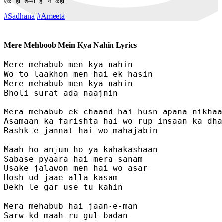
एक ही शम्मा हो न कहीं
#Sadhana
#Ameeta
Mere Mehboob Mein Kya Nahin Lyrics
Mere mehabub men kya nahin 

Wo to laakhon men hai ek hasin

Mere mehabub men kya nahin

Bholi surat ada naajnin

Mera mehabub ek chaand hai husn apana nikhaa
Asamaan ka farishta hai wo rup insaan ka dha
Rashk-e-jannat hai wo mahajabin

Maah ho anjum ho ya kahakashaan 

Sabase pyaara hai mera sanam

Usake jalawon men hai wo asar 

Hosh ud jaae alla kasam

Dekh le gar use tu kahin

Mera mehabub hai jaan-e-man

Sarw-kd maah-ru gul-badan 
