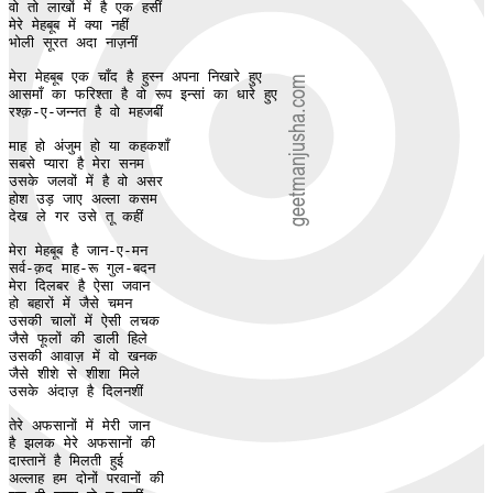
वो तो लाखों में है एक हसीं

मेरे मेहबूब में क्या नहीं

भोली सूरत अदा नाज़नीं

मेरा मेहबूब एक चाँद है हुस्न अपना निखारे हुए

आसमाँ का फरिश्ता है वो रूप इन्सां का धारे हुए

रश्क़-ए-जन्नत है वो महजबीं

माह हो अंजुम हो या कहकशाँ 

सबसे प्यारा है मेरा सनम

उसके जलवों में है वो असर 

होश उड़ जाए अल्ला कसम

देख ले गर उसे तू कहीं

मेरा मेहबूब है जान-ए-मन

सर्व-क़द माह-रू गुल-बदन 

मेरा दिलबर है ऐसा जवान

हो बहारों में जैसे चमन

उसकी चालों में ऐसी लचक

जैसे फूलों की डाली हिले 

उसकी आवाज़ में वो खनक 

जैसे शीशे से शीशा मिले 

उसके अंदाज़ है दिलनशीं

तेरे अफसानों में मेरी जान 

है झलक मेरे अफसानों की 

दास्तानें है मिलती हुई 

अल्लाह हम दोनों परवानों की
