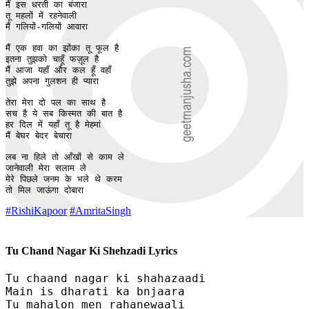
मैं इस धरती का बंजारा 

तू महलों में रहनेवाली 

मैं गलियों-गलियों आवारा

मैं एक हवा का झोंका तू फूल है 

इतना तुझको चाहूँ फज़ूल है 

मैं आजा यहाँ और कल हूँ वहाँ 

तुझे अपना गुलशन ही प्यारा 

तेरा मेरा दो पल का साथ है 

सच है ये सब किस्मत की बात है

हर दिल में यहाँ तू है मेहमां 

मैं बेघर बेदर बेचारा 

लब ना हिले तो आँखों से काम ले 

जानेवाली मेरा सलाम ले 

मेरे पिछले जनम के भले थे करम

तो मिल जाऊंगा दोबारा 
#RishiKapoor
#AmritaSingh
Tu Chand Nagar Ki Shehzadi Lyrics
Tu chaand nagar ki shahazaadi 

Main is dharati ka bnjaara 

Tu mahalon men rahanewaali 
