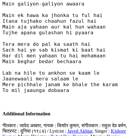
Main galiyon-galiyon awaara

Main ek hawa ka jhonka tu ful hai 

Itana tujhako chaahun fazul hai 

Main aja yahaan aur kal hun wahaan 

Tujhe apana gulashan hi pyaara 

Tera mera do pal ka saath hai 

Sach hai ye sab kismat ki baat hai

Har dil men yahaan tu hai mehamaan 

Main beghar bedar bechaara 

Lab na hile to ankhon se kaam le 

Jaanewaali mera salaam le 

Mere pichhale janam ke bhale the karam

To mil jaaunga dobaara 

Additional Information
गीतकार : जावेद अख्तर, गायक : किशोर कुमार, संगीतकार : राहुल देव बर्मन,
चित्रपट : दुनिया (१९८४) / Lyricist :
Javed Akhtar
, Singer :
Kishore