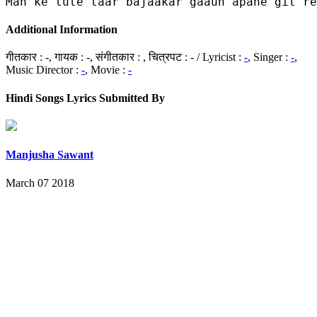
Man ke tute taar bajaakar gaaun apane git re
Additional Information
गीतकार : -, गायक : -, संगीतकार : , चित्रपट : - / Lyricist :
-
, Singer :
-
,
Music Director :
-
, Movie :
-
Hindi Songs Lyrics Submitted By
Manjusha Sawant
March 07 2018