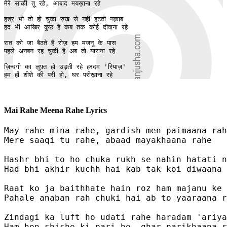
मेरे साक़ी तू रहे, आबाद मयख़ाना रहे 

हश्र भी तो हो चुका रुख़ से नहीं हटती नक़ाब 

हद भी आखिर कुछ है कब तक कोई दीवाना रहे 

रात को जा बैठते हैं रोज़ हम मजनू के पास 

पहले अनबन रह चुकी है अब तो याराना रहे 

ज़िन्दगी का लुफ़्त हो उड़ती रहे हरदम 'रियाज़' 

हम हों शीशे की परी हो, घर परीख़ाना रहे
Mai Rahe Meena Rahe Lyrics
May rahe mina rahe, gardish men paimaana rah
Mere saaqi tu rahe, abaad mayakhaana rahe 

Hashr bhi to ho chuka rukh se nahin hatati n
Had bhi akhir kuchh hai kab tak koi diwaana 
Raat ko ja baithhate hain roz ham majanu ke 
Pahale anaban rah chuki hai ab to yaaraana r
Zindagi ka luft ho udati rahe haradam 'ariya
Ham hon shishe ki pari ho, ghar parikhaana r