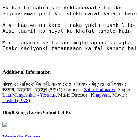
Ek ham hi nahin sab dekhanewaale tumako 

Sngemaramar pe likhi shokh gazal kahate hain
Aisi baaten na karo jinaka yakin mushkil ho

Aisi taarif ko niyat ka khalal kahate hain

Meri taqadir ke tumane mujhe apana samajha 

Isako sadiyonki tamannaaon ka fal kahate hai
Additional Information
गीतकार : साहिर लुधियानवी, गायक : लता मंगेशकर - येशुदास, संगीतकार :
खय्याम, चित्रपट : त्रिशूल (१९७८) / Lyricist :
Sahir Ludhianvi
, Singer :
Lata Mangeshkar - Yesudas
, Music Director :
Khayyam
, Movie :
Trishul
(
1978
)
Hindi Songs Lyrics Submitted By