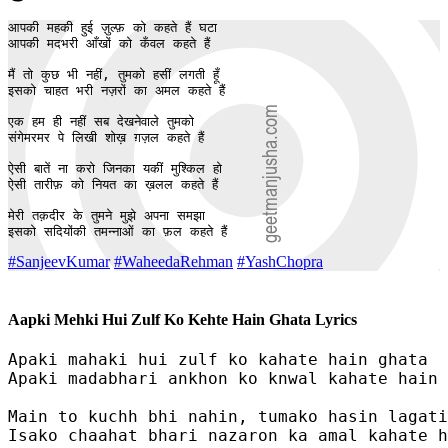
आपकी महकी हुई ज़ुल्फ़ को कहते हैं घटा 

आपकी मदभरी आँखों को कँवल कहते हैं 

मैं तो कुछ भी नहीं, तुमको हसीं लगती हूँ 

इसको चाहत भरी नज़रों का अमल कहते हैं 

एक हम ही नहीं सब देखनेवाले तुमको 

संगेमरमर पे लिखी शोख़ ग़ज़ल कहते हैं 

ऐसी बातें ना करो जिनका यकीं मुश्किल हो

ऐसी तारीफ़ को नियत का ख़लल कहते हैं

मेरी तक़दीर के तुमने मुझे अपना समझा 

इसको सदियोंकी तमन्नाओं का फ़ल कहते हैं
#SanjeevKumar
#WaheedaRehman
#YashChopra
Aapki Mehki Hui Zulf Ko Kehte Hain Ghata Lyrics
Apaki mahaki hui zulf ko kahate hain ghata 

Apaki madabhari ankhon ko knwal kahate hain 

Main to kuchh bhi nahin, tumako hasin lagati
Isako chaahat bhari nazaron ka amal kahate h