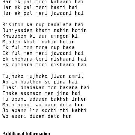
Har ek pal meri kahaani hai 

Har ek pal meri hasti hai 

Har ek pal meri jawaani hai 

Rishton ka rup badalata hai 

Buniyaaden khatm nahin hotin

Khwaabon ki aur umngon ki 

Miaden khatm nahin hotin

Ek ful men tera rup basa 

Ek ful men meri jawaani hai 

Ek chehara teri nishaani hai 

Ek chehara meri nishaani hai 

Tujhako mujhako jiwan amrit 

Ab in haathon se pina hai

Inaki dhadakan men basana hai 

Inake saanson men jina hai 

Tu apani adaaen bakhsh inhen 

Main apani wafaaen deta hun

Jo apane lie sochi thi kabhi 

Wo saari duaen deta hun

Additional Information