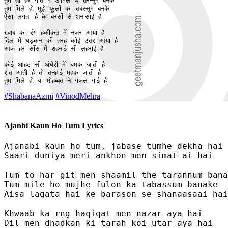
तुम तो हर गीत में शामिल थे तरन्नुम बनके

तुम मिले हो मुझे फूलों का तबस्सुम बनके

ऐसा लगता है के बरसों से शनासाई है

ख़्वाब का रंग हक़ीक़त में नज़र आया है

दिल में धड़कन की तरह कोई उतर आया है

आज हर साँस में शहनाई सी लहराई है

कोई आहट सी अंधेरों में चमक जाती है

रात आती है तो तनहाई महक जाती है

तुम मिले हो या मोहब्बत ने गज़ल गाई है
#ShabanaAzmi
#VinodMehra
Ajanbi Kaun Ho Tum Lyrics
Ajanabi kaun ho tum, jabase tumhe dekha hai

Saari duniya meri ankhon men simat ai hai

Tum to har git men shaamil the tarannum bana
Tum mile ho mujhe fulon ka tabassum banake

Aisa lagata hai ke barason se shanaasaai hai

Khwaab ka rng haqiqat men nazar aya hai

Dil men dhadkan ki tarah koi utar aya hai
