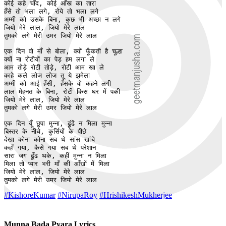
कोई कहे चाँद, कोई आँख का तारा 

हँसे तो भला लगे, रोये तो भला लगे

अम्मी को उसके बिना, कुछ भी अच्छा न लगे 

जियो मेरे लाल, जियो मेरे लाल 

तुमको लगे मेरी उमर जियो मेरे लाल 

एक दिन वो माँ से बोला, क्यों फूँकती है चूल्हा  

क्यों ना रोटीयों का पेड़ हम लगा ले

आम तोड़े रोटी तोड़े, रोटी आम खा ले 

काहे कले लोज लोज तू ये झमेला 

अम्मी को आई हँसी, हँसके वो कहने लगी 

लाल मेहनत के बिना, रोटी किस घर में पकी 

जियो मेरे लाल, जियो मेरे लाल 

तुमको लगे मेरी उमर जियो मेरे लाल 

एक दिन यूँ छुपा मुन्ना, ढूंढें न मिला मुन्ना 

बिस्तर के नीचे, कुर्सियों के पीछे 

देखा कोना कोना सब थे सांस खांचे 

कहाँ गया, कैसे गया सब थे परेशान

सारा जग ढूँढ थके, कहीं मुन्ना न मिला 

मिला तो प्यार भरी माँ की आँखों में मिला

जियो मेरे लाल, जियो मेरे लाल 

तुमको लगे मेरी उमर जियो मेरे लाल 
#KishoreKumar
#NirupaRoy
#HrishikeshMukherjee
Munna Bada Pyara Lyrics