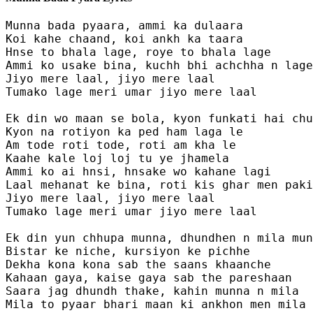
Munna bada pyaara, ammi ka dulaara 

Koi kahe chaand, koi ankh ka taara 

Hnse to bhala lage, roye to bhala lage

Ammi ko usake bina, kuchh bhi achchha n lage
Jiyo mere laal, jiyo mere laal 

Tumako lage meri umar jiyo mere laal 

Ek din wo maan se bola, kyon funkati hai chu
Kyon na rotiyon ka ped ham laga le

Am tode roti tode, roti am kha le 

Kaahe kale loj loj tu ye jhamela 

Ammi ko ai hnsi, hnsake wo kahane lagi 

Laal mehanat ke bina, roti kis ghar men paki
Jiyo mere laal, jiyo mere laal 

Tumako lage meri umar jiyo mere laal 

Ek din yun chhupa munna, dhundhen n mila mun
Bistar ke niche, kursiyon ke pichhe 

Dekha kona kona sab the saans khaanche 

Kahaan gaya, kaise gaya sab the pareshaan

Saara jag dhundh thake, kahin munna n mila 

Mila to pyaar bhari maan ki ankhon men mila
