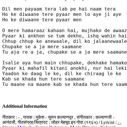
Dil men payaam tera lab pe hai naam tera 

Ho ke diwaane tere pyaar men lo aye ji aye 

Ho ke diwaane tere pyaar men 

O mere hamaraaz kahaan hai, mujhako de awaaz
Pyaar ki ankhon se tum dekho, ishq wahin hai
Chhup chhup ke anewaale, dil ko jalaanewaale
Chupake se a ja mere saamane 

Tu aja re a ja, chupake se a ja mere saamane

Isalie aya hun main chhupake, dekhake hamako
Pyaar ki mahafil kitani anokhi, nur hai leki
Yaadon ke daag le ke, dil ke chiraag le ke 

Kab se khada hun tere saamane

Tu maane na maane kab se khada hun tere saam
Additional Information
गीतकार : - , गायक : मुकेश - सुमन कल्याणपूर , संगीतकार : कल्याणजी -
आनंदजी, गीतसंग्रह/चित्रपट : जोहर मेहमूद इन गोवा (१९६५) / Lyricist :
-
,