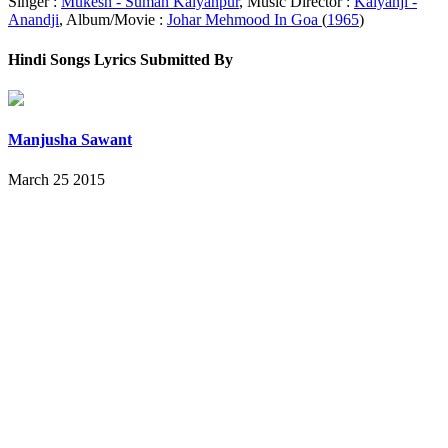
Singer :
Mukesh - Suman Kalyanpur
, Music Director :
Kalyanji -
Anandji
, Album/Movie :
Johar Mehmood In Goa
(
1965
)
Hindi Songs Lyrics Submitted By
Manjusha Sawant
March 25 2015