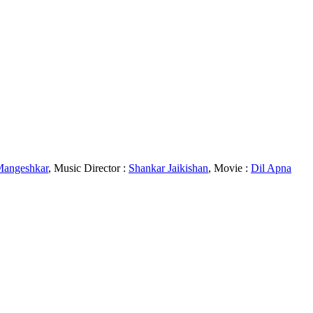
Mangeshkar
, Music Director :
Shankar Jaikishan
, Movie :
Dil Apna