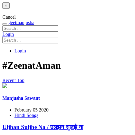
×
Cancel
geetmanjusha
Login
Login
#ZeenatAman
Recent
Top
Manjusha Sawant
February 05 2020
Hindi Songs
Uljhan Suljhe Na / उलझन सुलझे ना