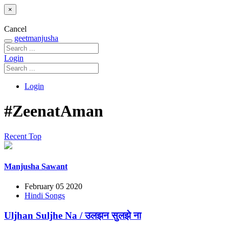
×
Cancel
geetmanjusha
Login
Login
#ZeenatAman
Recent
Top
Manjusha Sawant
February 05 2020
Hindi Songs
Uljhan Suljhe Na / उलझन सुलझे ना