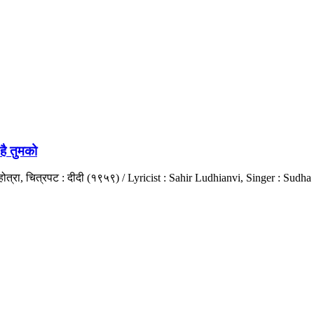
ै तुमको
ा मल्होत्रा, चित्रपट : दीदी (१९५९) / Lyricist : Sahir Ludhianvi, Singer : 