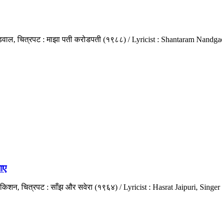
पौडवाल, चित्रपट : माझा पती करोडपती (१९८८) / Lyricist : Shantaram Nand
ाए
यकिशन, चित्रपट : साँझ और सवेरा (१९६४) / Lyricist : Hasrat Jaipuri, Si