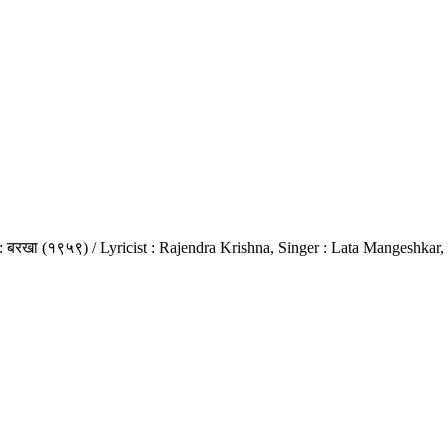
त्रपट : बरखा (१९५९) / Lyricist : Rajendra Krishna, Singer : Lata Mangeshk