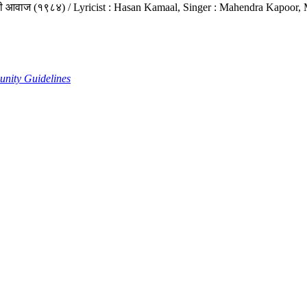
ज की आवाज (१९८४) / Lyricist : Hasan Kamaal, Singer : Mahendra Kapoor,
nity Guidelines