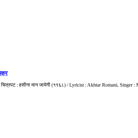
िलकर
ी, चित्रपट : हसीना मान जायेगी (१९६८) / Lyricist : Akhtar Romani, Singe