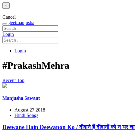
×
Cancel
geetmanjusha
Login
Login
#PrakashMehra
Recent
Top
Manjusha Sawant
August 27 2018
Hindi Songs
Deewane Hain Deewanon Ko / दीवाने हैं दीवानों को न घर चा