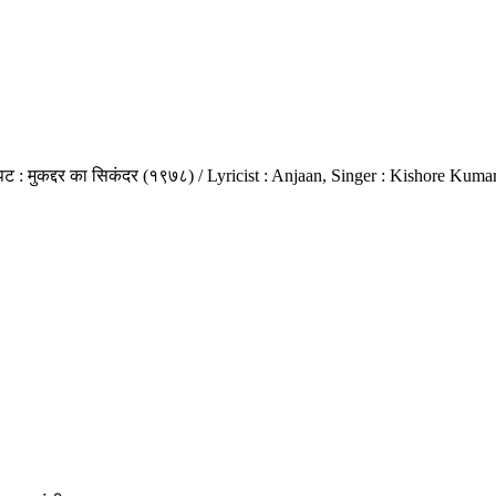
रपट : मुकद्दर का सिकंदर (१९७८) / Lyricist : Anjaan, Singer : Kishore Ku