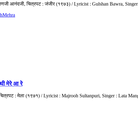
ल्याणजी आनंदजी, चित्रपट : जंजीर (१९७३) / Lyricist : Gulshan Bawra, Sin
shMehra
 मेरे आ रे
मन, चित्रपट : मेला (१९७१) / Lyricist : Majrooh Sultanpuri, Singer : La