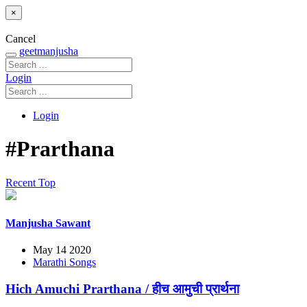
×
Cancel
geetmanjusha
Login
Login
#Prarthana
Recent
Top
Manjusha Sawant
May 14 2020
Marathi Songs
Hich Amuchi Prarthana / हीच आमुची प्रार्थना