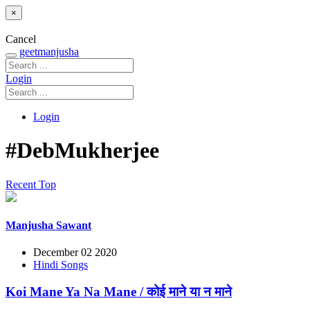
×
Cancel
geetmanjusha
Login
Login
#DebMukherjee
Recent
Top
Manjusha Sawant
December 02 2020
Hindi Songs
Koi Mane Ya Na Mane / कोई माने या न माने