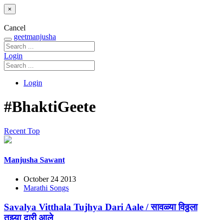
×
Cancel
geetmanjusha
Login
Login
#BhaktiGeete
Recent
Top
Manjusha Sawant
October 24 2013
Marathi Songs
Savalya Vitthala Tujhya Dari Aale / सावळ्या विठ्ठला
तुझ्या दारी आले