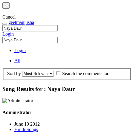
×
Cancel
geetmanjusha
Login
Login
All
Sort by
Search the comments too
Song Results for : Naya Daur
Administrator
June 10 2012
Hindi Songs