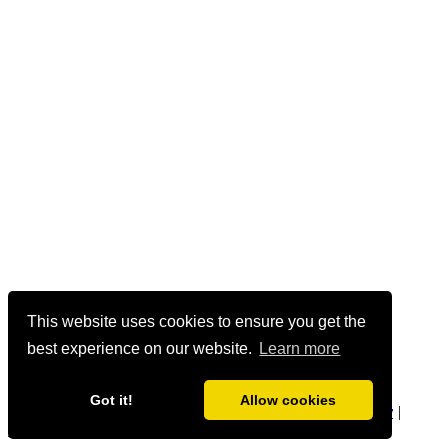
This website uses cookies to ensure you get the
best experience on our website.
Learn more
Got it!
Allow cookies
geetmanjusha.com © 1999-2020 Manjusha Umesh |
Privacy
|
Community Guidelines