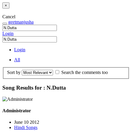
×
Cancel
geetmanjusha
Login
Login
All
Sort by
Search the comments too
Song Results for : N.Dutta
Administrator
June 10 2012
Hindi Songs