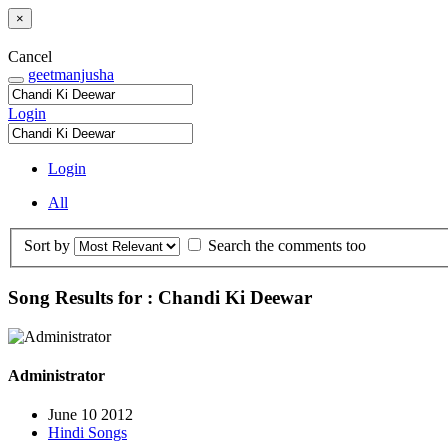
×
Cancel
geetmanjusha
Login
Login
All
Sort by
Search the comments too
Song Results for : Chandi Ki Deewar
Administrator
June 10 2012
Hindi Songs