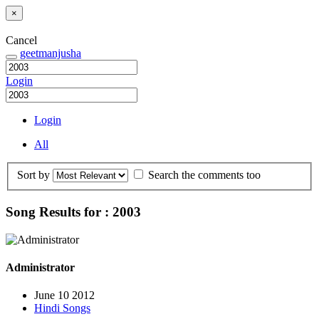
×
Cancel
geetmanjusha
Login
Login
All
Sort by
Search the comments too
Song Results for : 2003
Administrator
June 10 2012
Hindi Songs