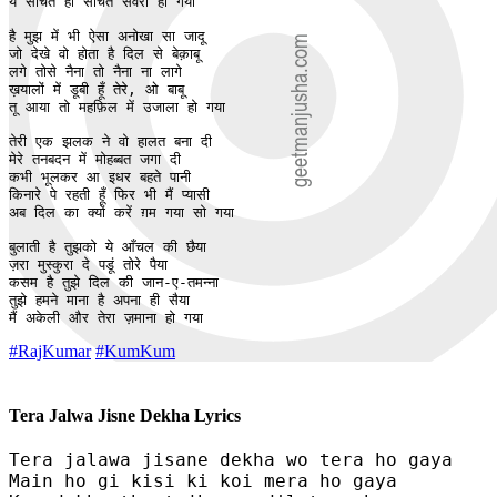
ये सोचते ही सोचते सवेरा हो गया

है मुझ में भी ऐसा अनोखा सा जादू

जो देखे वो होता है दिल से बेक़ाबू

लगे तोसे नैना तो नैना ना लागे

ख़यालों में डूबी हूँ तेरे, ओ बाबू

तू आया तो महफ़िल में उजाला हो गया

तेरी एक झलक ने वो हालत बना दी

मेरे तनबदन में मोहब्बत जगा दी

कभी भूलकर आ इधर बहते पानी

किनारे पे रहती हूँ फिर भी मैं प्यासी

अब दिल का क्यों करें ग़म गया सो गया

बुलाती है तुझको ये आँचल की छैया

ज़रा मुस्कुरा दे पडूं तोरे पैया 

कसम है तुझे दिल की जान-ए-तमन्ना

तुझे हमने माना है अपना ही सैया

मैं अकेली और तेरा ज़माना हो गया
#RajKumar
#KumKum
Tera Jalwa Jisne Dekha Lyrics
Tera jalawa jisane dekha wo tera ho gaya

Main ho gi kisi ki koi mera ho gaya
