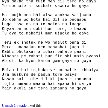
Kya dekha tha tujh men dil tera ho gaya

Ye sochate hi sochate sawera ho gaya

Hai mujh men bhi aisa anokha sa jaadu

Jo dekhe wo hota hai dil se beqaabu

Lage tose naina to naina na laage

Khyaalon men dubi hun tere, o baabu

Tu aya to mahafil men ujaala ho gaya

Teri ek jhalak ne wo haalat bana di

Mere tanabadan men mohabbat jaga di

Kabhi bhulakar a idhar bahate paani

Kinaare pe rahati hun fir bhi main pyaasi

Ab dil ka kyon karen gam gaya so gaya

Bulaati hai tujhako ye anchal ki chhaiya

Jra muskura de padun tore paiya 

Kasam hai tujhe dil ki jaan-e-tamanna

Tujhe hamane maana hai apana hi saiya

Main akeli aur tera zamaana ho gaya

Umesh Gawade
liked this