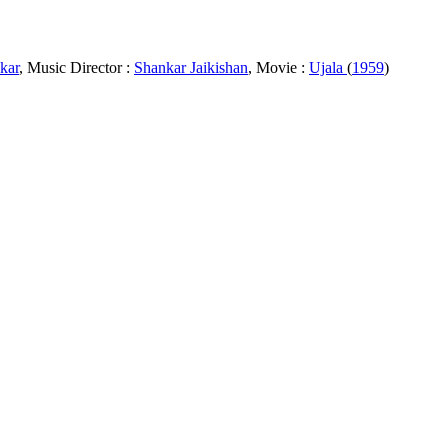
kar
, Music Director :
Shankar Jaikishan
, Movie :
Ujala
(
1959
)