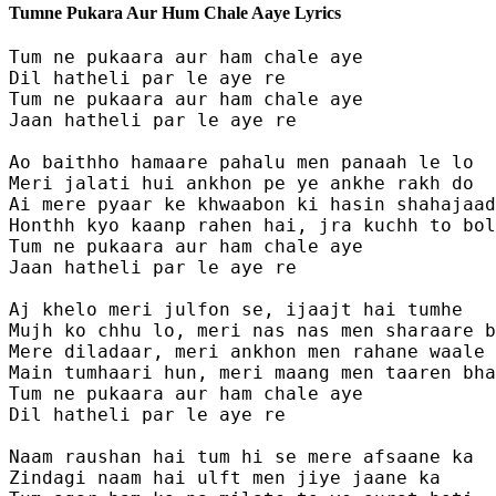
Tumne Pukara Aur Hum Chale Aaye Lyrics
Tum ne pukaara aur ham chale aye

Dil hatheli par le aye re

Tum ne pukaara aur ham chale aye

Jaan hatheli par le aye re

Ao baithho hamaare pahalu men panaah le lo

Meri jalati hui ankhon pe ye ankhe rakh do

Ai mere pyaar ke khwaabon ki hasin shahajaad
Honthh kyo kaanp rahen hai, jra kuchh to bol
Tum ne pukaara aur ham chale aye

Jaan hatheli par le aye re

Aj khelo meri julfon se, ijaajt hai tumhe

Mujh ko chhu lo, meri nas nas men sharaare b
Mere diladaar, meri ankhon men rahane waale

Main tumhaari hun, meri maang men taaren bha
Tum ne pukaara aur ham chale aye

Dil hatheli par le aye re

Naam raushan hai tum hi se mere afsaane ka

Zindagi naam hai ulft men jiye jaane ka
