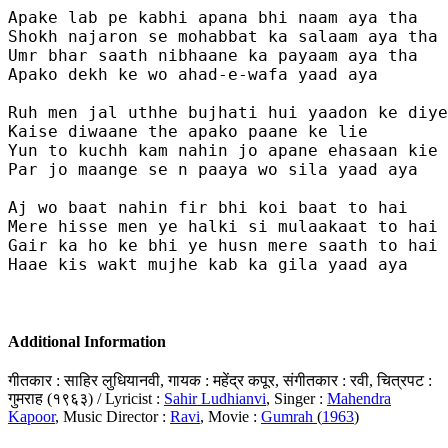
Apake lab pe kabhi apana bhi naam aya tha

Shokh najaron se mohabbat ka salaam aya tha

Umr bhar saath nibhaane ka payaam aya tha

Apako dekh ke wo ahad-e-wafa yaad aya

Ruh men jal uthhe bujhati hui yaadon ke diye

Kaise diwaane the apako paane ke lie

Yun to kuchh kam nahin jo apane ehasaan kie

Par jo maange se n paaya wo sila yaad aya

Aj wo baat nahin fir bhi koi baat to hai

Mere hisse men ye halki si mulaakaat to hai

Gair ka ho ke bhi ye husn mere saath to hai

Haae kis wakt mujhe kab ka gila yaad aya

Additional Information
गीतकार : साहिर लुधियानवी, गायक : महेंद्र कपूर, संगीतकार : रवी, चित्रपट :
गुमराह (१९६३) / Lyricist :
Sahir Ludhianvi
, Singer :
Mahendra
Kapoor
, Music Director :
Ravi
, Movie :
Gumrah
(
1963
)