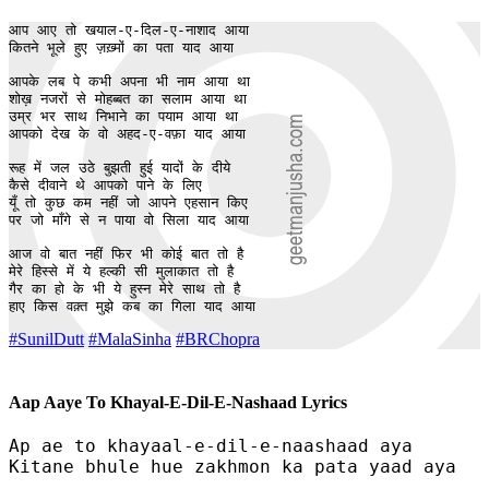
आप आए तो खयाल-ए-दिल-ए-नाशाद आया

कितने भूले हुए ज़ख़्मों का पता याद आया

आपके लब पे कभी अपना भी नाम आया था

शोख़ नजरों से मोहब्बत का सलाम आया था

उम्र भर साथ निभाने का पयाम आया था

आपको देख के वो अहद-ए-वफ़ा याद आया

रूह में जल उठे बुझती हुई यादों के दीये

कैसे दीवाने थे आपको पाने के लिए

यूँ तो कुछ कम नहीं जो आपने एहसान किए

पर जो माँगे से न पाया वो सिला याद आया

आज वो बात नहीं फिर भी कोई बात तो है

मेरे हिस्से में ये हल्की सी मुलाकात तो है

गैर का हो के भी ये हुस्न मेरे साथ तो है

हाए किस वक़्त मुझे कब का गिला याद आया
#SunilDutt
#MalaSinha
#BRChopra
Aap Aaye To Khayal-E-Dil-E-Nashaad Lyrics
Ap ae to khayaal-e-dil-e-naashaad aya

Kitane bhule hue zakhmon ka pata yaad aya
