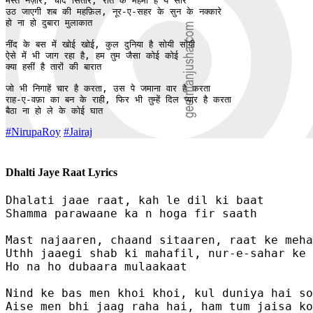
मस्त नज़ारें, चाँद सितारें, रात के मेहमाँ हैं ये सारे

उठ जाएगी शब की महफ़िल, नूर-ए-सहर के सुन के नक्कारे

हो ना हो दुबारा मुलाकात

नींद के बस में खोई खोई, कुल दुनिया है सोयी सोयी 

ऐसे में भी जाग रहा है, हम तुम जैसा कोई कोई

क्या हसीं है तारों की बारात

जो भी निगाहें चार है करता, उस पे जमाना वार है करता

राह-ए-वफ़ा का बन के राही, फिर भी तुम्हें दिल प्यार है करता

बैठा ना हो ले के कोई घात
#NirupaRoy
#Jairaj
Dhalti Jaye Raat Lyrics
Dhalati jaae raat, kah le dil ki baat

Shamma parawaane ka n hoga fir saath

Mast najaaren, chaand sitaaren, raat ke meha
Uthh jaaegi shab ki mahafil, nur-e-sahar ke 
Ho na ho dubaara mulaakaat

Nind ke bas men khoi khoi, kul duniya hai so
Aise men bhi jaag raha hai, ham tum jaisa ko