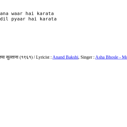
ana waar hai karata

dil pyaar hai karata

या सुल्ताना (१९६१) / Lyricist :
Anand Bakshi
, Singer :
Asha Bhosle - M