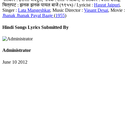
चित्रपट : झनक झनक पायल बाजे (१९५५) / Lyricist :
Hasrat Jaipuri
,
Singer :
Lata Mangeshkar
, Music Director :
Vasant Desai
, Movie :
Jhanak Jhanak Payal Baaje
(
1955
)
Hindi Songs Lyrics Submitted By
Administrator
June 10 2012