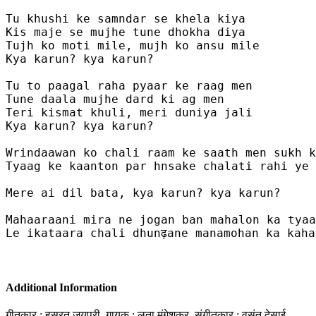
Tu khushi ke samndar se khela kiya

Kis maje se mujhe tune dhokha diya

Tujh ko moti mile, mujh ko ansu mile

Kya karun? kya karun?

Tu to paagal raha pyaar ke raag men 

Tune daala mujhe dard ki ag men 

Teri kismat khuli, meri duniya jali

Kya karun? kya karun?

Wrindaawan ko chali raam ke saath men sukh k
Tyaag ke kaanton par hnsake chalati rahi ye 
Mere ai dil bata, kya karun? kya karun?

Mahaaraani mira ne jogan ban mahalon ka tyaa
Le ikataara chali dhunढ़ane manamohan ka kaha
Additional Information
गीतकार : हसरत जयपुरी, गायक : लता मंगेशकर, संगीतकार : वसंत देसाई,