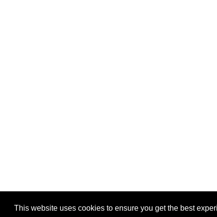
This website uses cookies to ensure you get the best expe
geetmanjusha.com © 1999-2020 Manjusha Umesh |
Privacy
|
Commu