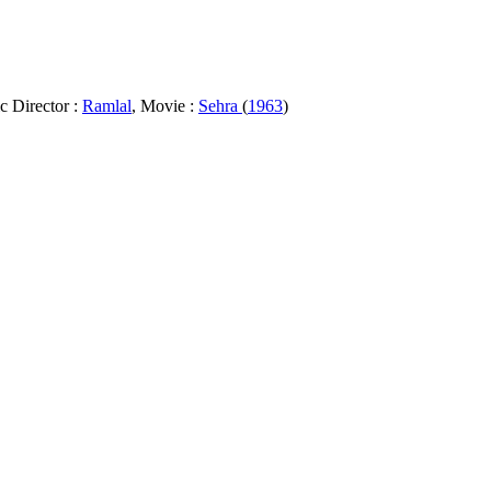
c Director :
Ramlal
, Movie :
Sehra
(
1963
)