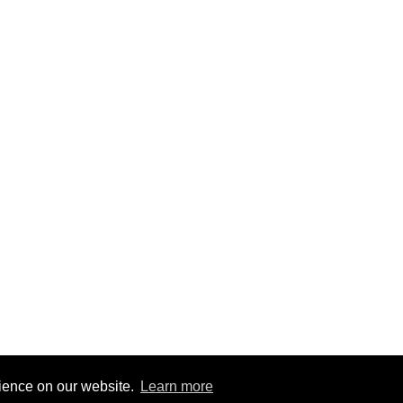
rience on our website.
Learn more
nity Guidelines