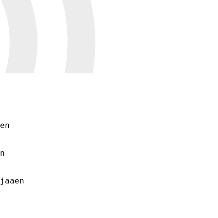
en

n

jaaen  
