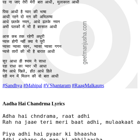
रह ना जाए तेरी मेरी बात आधी, मुलाकात आधी

पिया आधी है प्यार की भाषा

आधी रहने दो मन की अभिलाषा

आधे छलके नयन, आधे ढलके नयन

अभी पलकों में भी है बरसात आधी

आस कब तक रहेगी अधूरी

प्यास होगी नहीं क्या ये पूरी

प्यासा प्यासा पवन, प्यासा प्यासा गगन

प्यासे तारों की भी है बारात आधी

सूर आधा ही श्याम ने साधा

रहा राधा का प्यार भी आधा

नैन आधे खिले, होंठ आधे हिले

रही मन में मिलन की वो बात आधी
#Sandhya
#Mahipal
#VShantaram
#RaagMalkauns
Aadha Hai Chandrma Lyrics
Adha hai chndrama, raat adhi

Rah na jaae teri meri baat adhi, mulaakaat a
Piya adhi hai pyaar ki bhaasha

Adhi rahane do man ki abhilaasha
