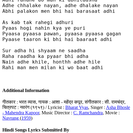
Adhe chhalake nayan, adhe dhalake nayan

Abhi palakon men bhi hai barasaat adhi

As kab tak rahegi adhuri

Pyaas hogi nahin kya ye puri

Pyaasa pyaasa pawan, pyaasa pyaasa gagan

Pyaase taaron ki bhi hai baaraat adhi

Sur adha hi shyaam ne saadha

Raha raadha ka pyaar bhi adha

Nain adhe khile, honthh adhe hile

Rahi man men milan ki wo baat adhi

Additional Information
गीतकार : भरत व्यास, गायक : आशा - महेंद्र कपूर, संगीतकार : सी. रामचंद्र,
चित्रपट : नवरंग (१९५९) / Lyricist :
Bharat Vyas
, Singer :
Asha Bhosle
- Mahendra Kapoor
, Music Director :
C. Ramchandra
, Movie :
Navrang
(
1959
)
Hindi Songs Lyrics Submitted By