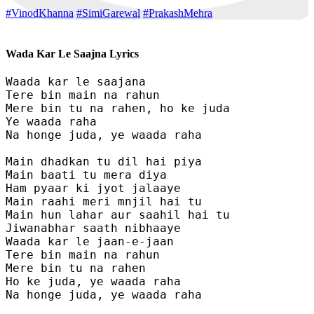
#VinodKhanna
#SimiGarewal
#PrakashMehra
Wada Kar Le Saajna Lyrics
Waada kar le saajana

Tere bin main na rahun 

Mere bin tu na rahen, ho ke juda

Ye waada raha

Na honge juda, ye waada raha

Main dhadkan tu dil hai piya

Main baati tu mera diya

Ham pyaar ki jyot jalaaye

Main raahi meri mnjil hai tu

Main hun lahar aur saahil hai tu

Jiwanabhar saath nibhaaye

Waada kar le jaan-e-jaan

Tere bin main na rahun

Mere bin tu na rahen

Ho ke juda, ye waada raha

Na honge juda, ye waada raha
