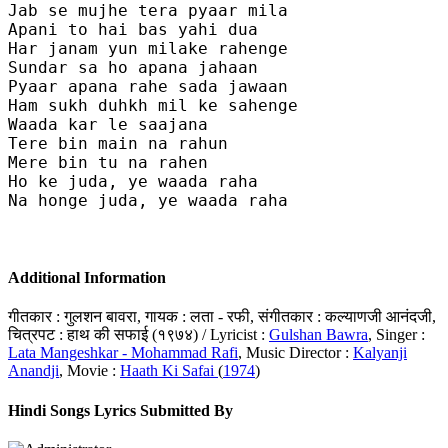
Jab se mujhe tera pyaar mila

Apani to hai bas yahi dua 

Har janam yun milake rahenge

Sundar sa ho apana jahaan

Pyaar apana rahe sada jawaan 

Ham sukh duhkh mil ke sahenge

Waada kar le saajana

Tere bin main na rahun

Mere bin tu na rahen

Ho ke juda, ye waada raha

Na honge juda, ye waada raha

Additional Information
गीतकार : गुलशन बावरा, गायक : लता - रफी, संगीतकार : कल्याणजी आनंदजी,
चित्रपट : हाथ की सफाई (१९७४) / Lyricist :
Gulshan Bawra
, Singer :
Lata Mangeshkar - Mohammad Rafi
, Music Director :
Kalyanji
Anandji
, Movie :
Haath Ki Safai
(
1974
)
Hindi Songs Lyrics Submitted By