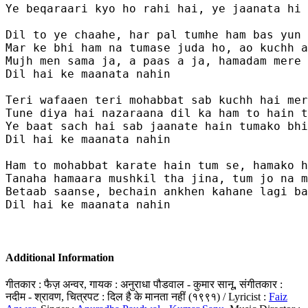
Ye beqaraari kyo ho rahi hai, ye jaanata hi 
Dil to ye chaahe, har pal tumhe ham bas yun 
Mar ke bhi ham na tumase juda ho, ao kuchh a
Mujh men sama ja, a paas a ja, hamadam mere 
Dil hai ke maanata nahin

Teri wafaaen teri mohabbat sab kuchh hai mer
Tune diya hai nazaraana dil ka ham to hain t
Ye baat sach hai sab jaanate hain tumako bhi
Dil hai ke maanata nahin

Ham to mohabbat karate hain tum se, hamako h
Tanaha hamaara mushkil tha jina, tum jo na m
Betaab saanse, bechain ankhen kahane lagi ba
Dil hai ke maanata nahin

Additional Information
गीतकार : फैज़ अन्वर, गायक : अनुराधा पौडवाल - कुमार सानू, संगीतकार :
नदीम - श्रावण, चित्रपट : दिल है के मानता नहीं (१९९१) / Lyricist :
Faiz