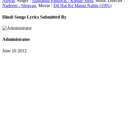
Anwar
, Singer :
Anuradha Paudwal - Kumar Sanu
, Music Director :
Nadeem - Shravan
, Movie :
Dil Hai Ke Manta Nahin
(
1991
)
Hindi Songs Lyrics Submitted By
Administrator
June 10 2012