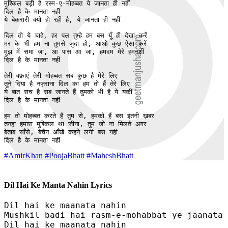
मुश्किल बड़ी है रस्म-ए-मोहब्बत ये जानता ही नहीं

दिल है के मानता नहीं

ये बेक़रारी क्यो हो रही है, ये जानता ही नहीं

दिल तो ये चाहे, हर पल तुम्हे हम बस यूँ ही देखा करें

मर के भी हम ना तुमसे जुदा हो, आओ कुछ ऐसा करें

मुझ में समा जा, आ पास आ जा, हमदम मेरे हमनशीं

दिल है के मानता नहीं

तेरी वफ़ाएं तेरी मोहब्बत सब कुछ है मेरे लिए 

तूने दिया है नज़राना दिल का हम तो हैं तेरे लिए 

ये बात सच है सब जानते हैं तुमको भी है ये यकीं

दिल है के मानता नहीं

हम तो मोहब्बत करते हैं तुम से, हमको हैं बस इतनी ख़बर

तनहा हमारा मुश्किल था जीना, तुम जो ना मिलते अगर

बेताब साँसे, बेचैन आँखें कहने लगी बस यही

दिल है के मानता नहीं
#AmirKhan
#PoojaBhatt
#MaheshBhatt
Dil Hai Ke Manta Nahin Lyrics
Dil hai ke maanata nahin

Mushkil badi hai rasm-e-mohabbat ye jaanata 
Dil hai ke maanata nahin
