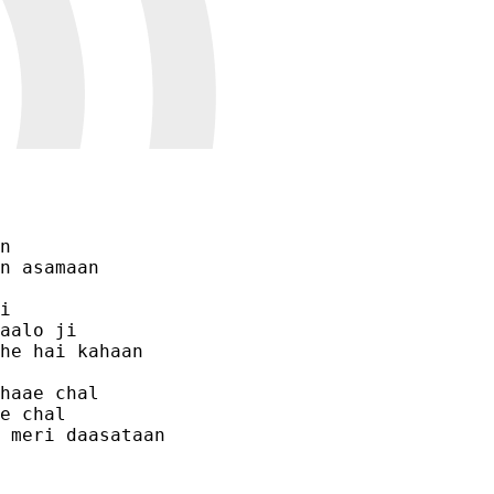
n

n asamaan

i

aalo ji

he hai kahaan

haae chal

e chal

 meri daasataan 
