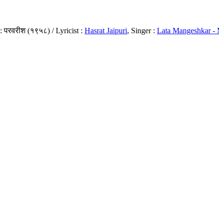
 : परवरीश (१९५८) / Lyricist :
Hasrat Jaipuri
, Singer :
Lata Mangeshkar -