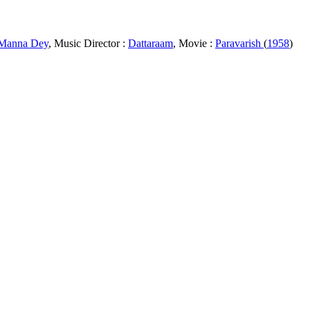
 Manna Dey
, Music Director :
Dattaraam
, Movie :
Paravarish
(
1958
)