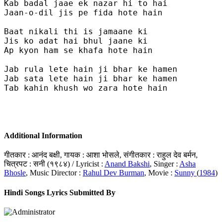
Kab badal jaae ek nazar hi to hai

Jaan-o-dil jis pe fida hote hain

Baat nikali thi is jamaane ki

Jis ko adat hai bhul jaane ki

Ap kyon ham se khafa hote hain

Jab rula lete hain ji bhar ke hamen 

Jab sata lete hain ji bhar ke hamen 

Tab kahin khush wo zara hote hain

Additional Information
गीतकार : आनंद बक्षी, गायक : आशा भोसले, संगीतकार : राहुल देव बर्मन,
चित्रपट : सनी (१९८४) / Lyricist :
Anand Bakshi
, Singer :
Asha
Bhosle
, Music Director :
Rahul Dev Burman
, Movie :
Sunny
(
1984
)
Hindi Songs Lyrics Submitted By