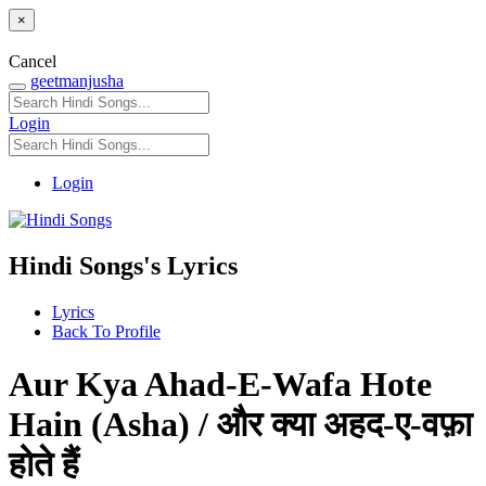
×
Cancel
geetmanjusha
Login
Login
Hindi Songs's Lyrics
Lyrics
Back To Profile
Aur Kya Ahad-E-Wafa Hote
Hain (Asha) / और क्या अहद-ए-वफ़ा
होते हैं