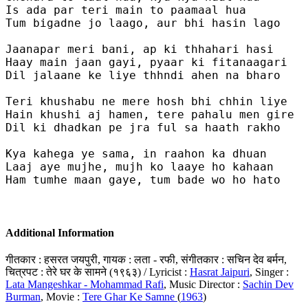
Is ada par teri main to paamaal hua

Tum bigadne jo laago, aur bhi hasin lago

Jaanapar meri bani, ap ki thhahari hasi

Haay main jaan gayi, pyaar ki fitanaagari

Dil jalaane ke liye thhndi ahen na bharo

Teri khushabu ne mere hosh bhi chhin liye 

Hain khushi aj hamen, tere pahalu men gire 

Dil ki dhadkan pe jra ful sa haath rakho

Kya kahega ye sama, in raahon ka dhuan 

Laaj aye mujhe, mujh ko laaye ho kahaan

Ham tumhe maan gaye, tum bade wo ho hato

Additional Information
गीतकार : हसरत जयपुरी, गायक : लता - रफी, संगीतकार : सचिन देव बर्मन,
चित्रपट : तेरे घर के सामने (१९६३) / Lyricist :
Hasrat Jaipuri
, Singer :
Lata Mangeshkar - Mohammad Rafi
, Music Director :
Sachin Dev
Burman
, Movie :
Tere Ghar Ke Samne
(
1963
)