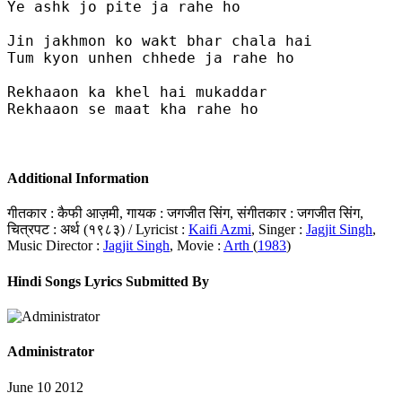
Ye ashk jo pite ja rahe ho

Jin jakhmon ko wakt bhar chala hai

Tum kyon unhen chhede ja rahe ho

Rekhaaon ka khel hai mukaddar

Rekhaaon se maat kha rahe ho

Additional Information
गीतकार : कैफी आज़मी, गायक : जगजीत सिंग, संगीतकार : जगजीत सिंग,
चित्रपट : अर्थ (१९८३) / Lyricist :
Kaifi Azmi
, Singer :
Jagjit Singh
,
Music Director :
Jagjit Singh
, Movie :
Arth
(
1983
)
Hindi Songs Lyrics Submitted By
Administrator
June 10 2012