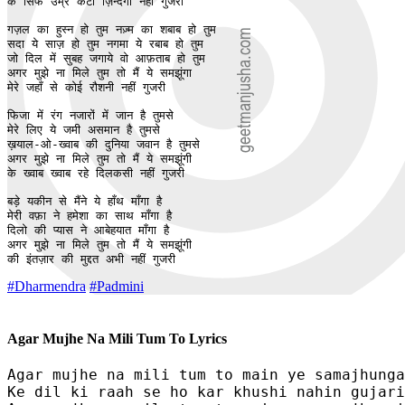
के सिर्फ उम्र कटी ज़िन्दगी नहीं गुजरी 

गज़ल का हुस्न हो तुम नज़्म का शबाब हो तुम 

सदा ये साज़ हो तुम नगमा ये रबाब हो तुम 

जो दिल में सुबह जगाये वो आफ़ताब हो तुम 

अगर मुझे ना मिले तुम तो मैं ये समझूंगा 

मेरे जहाँ से कोई रौशनी नहीं गुजरी 

फिजा में रंग नजारों में जान है तुमसे 

मेरे लिए ये जमी असमान है तुमसे 

ख़याल-ओ-ख्वाब की दुनिया जवान है तुमसे 

अगर मुझे ना मिले तुम तो मैं ये समझूंगी

के ख्वाब ख्वाब रहे दिलकसी नहीं गुजरी 

बड़े यकीन से मैंने ये हाँथ माँगा है

मेरी वफ़ा ने हमेशा का साथ माँगा है

दिलो की प्यास ने आबेहयात माँगा है

अगर मुझे ना मिले तुम तो मैं ये समझूंगी

की इंतज़ार की मुद्दत अभी नहीं गुजरी
#Dharmendra
#Padmini
Agar Mujhe Na Mili Tum To Lyrics
Agar mujhe na mili tum to main ye samajhunga

Ke dil ki raah se ho kar khushi nahin gujari