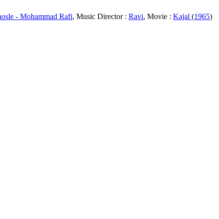
osle - Mohammad Rafi
, Music Director :
Ravi
, Movie :
Kajal
(
1965
)