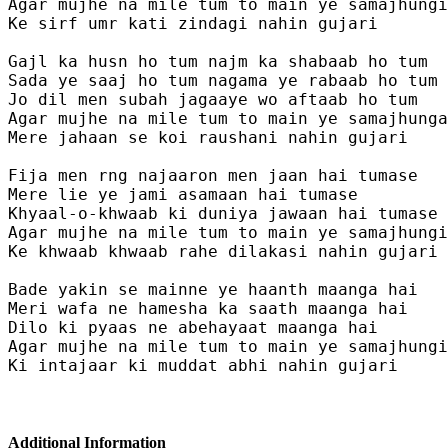
Agar mujhe na mile tum to main ye samajhungi

Ke sirf umr kati zindagi nahin gujari 

Gajl ka husn ho tum najm ka shabaab ho tum 

Sada ye saaj ho tum nagama ye rabaab ho tum 

Jo dil men subah jagaaye wo aftaab ho tum 

Agar mujhe na mile tum to main ye samajhunga
Mere jahaan se koi raushani nahin gujari 

Fija men rng najaaron men jaan hai tumase 

Mere lie ye jami asamaan hai tumase 

Khyaal-o-khwaab ki duniya jawaan hai tumase 

Agar mujhe na mile tum to main ye samajhungi

Ke khwaab khwaab rahe dilakasi nahin gujari 

Bade yakin se mainne ye haanth maanga hai

Meri wafa ne hamesha ka saath maanga hai

Dilo ki pyaas ne abehayaat maanga hai

Agar mujhe na mile tum to main ye samajhungi

Ki intajaar ki muddat abhi nahin gujari

Additional Information