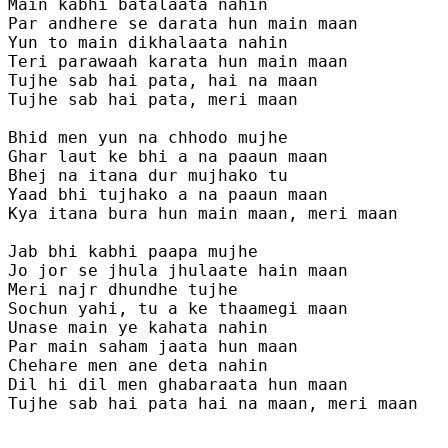
Main kabhi batalaata nahin

Par andhere se darata hun main maan

Yun to main dikhalaata nahin

Teri parawaah karata hun main maan

Tujhe sab hai pata, hai na maan

Tujhe sab hai pata, meri maan 

Bhid men yun na chhodo mujhe

Ghar laut ke bhi a na paaun maan 

Bhej na itana dur mujhako tu

Yaad bhi tujhako a na paaun maan 

Kya itana bura hun main maan, meri maan 

Jab bhi kabhi paapa mujhe 

Jo jor se jhula jhulaate hain maan 

Meri najr dhundhe tujhe

Sochun yahi, tu a ke thaamegi maan 

Unase main ye kahata nahin

Par main saham jaata hun maan 

Chehare men ane deta nahin

Dil hi dil men ghabaraata hun maan 

Tujhe sab hai pata hai na maan, meri maan 
