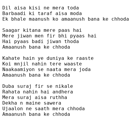
Dil aisa kisi ne mera toda

Barbaadi ki taraf aisa moda

Ek bhale maanush ko amaanush bana ke chhoda 

Saagar kitana mere paas hai

Mere jiwan men fir bhi pyaas hai

Hai pyaas badi jiwan thoda

Amaanush bana ke chhoda 

Kahate hain ye duniya ke raaste

Koi mnjil nahin tere waaste

Naakaamiyon se naata mera joda

Amaanush bana ke chhoda 

Duba suraj fir se nikale

Rahata nahin hai andhera

Mera suraj aisa ruthha

Dekha n maine sawera 

Ujaalon ne saath mera chhoda

Amaanush bana ke chhoda 
