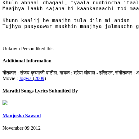
Khuln abhaal dhagaal, tyaala rudhincha itaal
Maajhya laakh sajana hi kaankanaachi tod maa
Khunn kaalij he maajhn tula diln mi andan

Tujhya paayaawar maakhin maajhya jalmaachn g
Unkown Person
liked this
Additional Information
गीतकार : संजय कृष्णाजी पाटील, गायक : श्रेया घोषाल - हरिहरन, संगीतकार :
Movie :
Jogwa
(
2009
)
Marathi Songs Lyrics Submitted By
Manjusha Sawant
November 09 2012