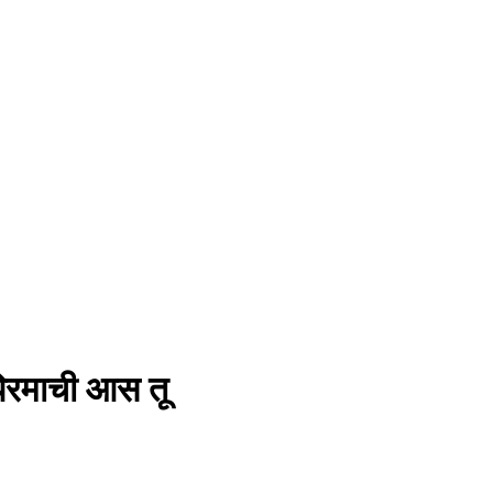
िरमाची आस तू