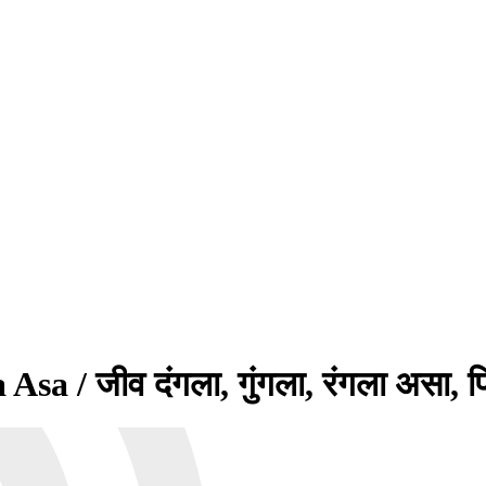
a / जीव दंगला, गुंगला, रंगला असा, प