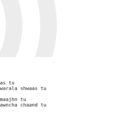
as tu

warala shwaas tu

maajhn tu

awncha chaand tu 
