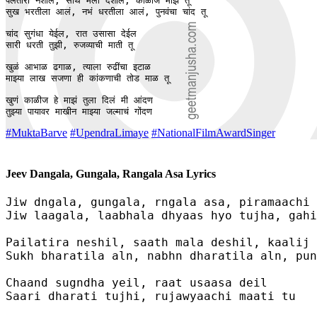
पैलतीरा नेशील, साथ मला देशील, काळीज माझं तू

सुख भरतीला आलं, नभं धरतीला आलं, पुनवंचा चांद तू 

चांद सुगंधा येईल, रात उसासा देईल

सारी धरती तुझी, रुजव्याची माती तू 

खुळं आभाळ ढगाळ, त्याला रुढींचा इटाळ 

माझ्या लाख सजणा ही कांकणाची तोड माळ तू

खुणं काळीज हे माझं तुला दिलं मी आंदण

तुझ्या पायावर माखीन माझ्या जल्माचं गोंदण
#MuktaBarve
#UpendraLimaye
#NationalFilmAwardSinger
Jeev Dangala, Gungala, Rangala Asa Lyrics
Jiw dngala, gungala, rngala asa, piramaachi 
Jiw laagala, laabhala dhyaas hyo tujha, gahi
Pailatira neshil, saath mala deshil, kaalij 
Sukh bharatila aln, nabhn dharatila aln, pun
Chaand sugndha yeil, raat usaasa deil

Saari dharati tujhi, rujawyaachi maati tu 
