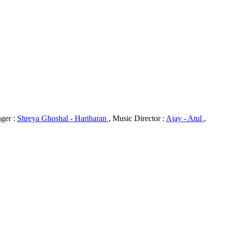
nger :
Shreya Ghoshal - Hariharan
, Music Director :
Ajay - Atul
,