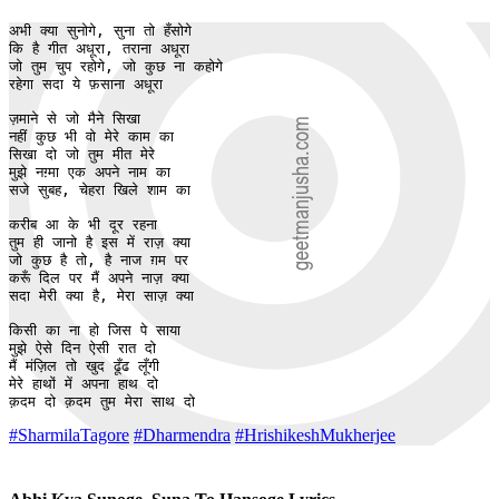
अभी क्या सुनोगे, सुना तो हँसोगे

कि है गीत अधूरा, तराना अधूरा

जो तुम चुप रहोगे, जो कुछ ना कहोगे

रहेगा सदा ये फ़साना अधूरा

ज़माने से जो मैने सिखा

नहीं कुछ भी वो मेरे काम का

सिखा दो जो तुम मीत मेरे

मुझे नग़्मा एक अपने नाम का

सजे सुबह, चेहरा खिले शाम का

करीब आ के भी दूर रहना

तुम ही जानो है इस में राज़ क्या

जो कुछ है तो, है नाज ग़म पर

करूँ दिल पर मैं अपने नाज़ क्या

सदा मेरी क्या है, मेरा साज़ क्या

किसी का ना हो जिस पे साया

मुझे ऐसे दिन ऐसी रात दो

मैं मंज़िल तो खुद ढूँढ लूँगी

मेरे हाथों में अपना हाथ दो

क़दम दो क़दम तुम मेरा साथ दो
#SharmilaTagore
#Dharmendra
#HrishikeshMukherjee