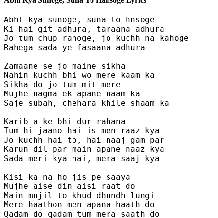
Abhi Kya Sunoge, Suna To Hansoge Lyrics
Abhi kya sunoge, suna to hnsoge

Ki hai git adhura, taraana adhura

Jo tum chup rahoge, jo kuchh na kahoge

Rahega sada ye fasaana adhura

Zamaane se jo maine sikha

Nahin kuchh bhi wo mere kaam ka

Sikha do jo tum mit mere

Mujhe nagma ek apane naam ka

Saje subah, chehara khile shaam ka

Karib a ke bhi dur rahana

Tum hi jaano hai is men raaz kya

Jo kuchh hai to, hai naaj gam par

Karun dil par main apane naaz kya

Sada meri kya hai, mera saaj kya

Kisi ka na ho jis pe saaya

Mujhe aise din aisi raat do

Main mnjil to khud dhundh lungi

Mere haathon men apana haath do

Qadam do qadam tum mera saath do
