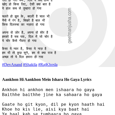
गाते हो गीत क्यों, दिल पे क्यों हाथ है

खोए हो किस लिए, ऐसी क्या बात है

ये हाल कब से तुम्हारा हो गया

चलते हो झूम के, बदली है चाल भी

नैनो में रंग है, बिखरे है बाल भी

किस दिलरुबा का नज़ारा हो गया

अपना वो ज़ोर है, अपना वो शोर है

हमको है सब पता, दिल में जो चोर है

ये चोर कैसे गँवारा हो गया

कैसा ये प्यार है, कैसा ये नाज़ है

हम भी तो कुछ सुने, हम से क्या राज है

अच्छा तो ये दिल हमारा हो गया
#DevAnand
#Shakila
#RajKhosla
Aankhon Hi Aankhon Mein Ishara Ho Gaya Lyrics
Ankhon hi ankhon men ishaara ho gaya

Baithhe baithhe jine ka sahaara ho gaya

Gaate ho git kyon, dil pe kyon haath hai

Khoe ho kis lie, aisi kya baat hai

Ye haal kab se tumhaara ho gaya
