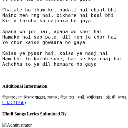
Chalate ho jhum ke, badali hai chaal bhi

Naino men rng hai, bikhare hai baal bhi

Kis dilaruba ka najaara ho gaya

Apana wo jor hai, apana wo shor hai

Hamako hai sab pata, dil men jo chor hai

Ye chor kaise gnwaara ho gaya

Kaisa ye pyaar hai, kaisa ye naaj hai

Ham bhi to kuchh sune, ham se kya raaj hai

Achchha to ye dil hamaara ho gaya

Additional Information
गीतकार : जां निसार अख़्तर, गायक : गीता दत्त - रफी, संगीतकार : ओ. पी. नय्यर
C.I.D
(
1956
)
Hindi Songs Lyrics Submitted By