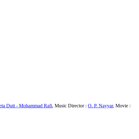
eta Dutt - Mohammad Rafi
, Music Director :
O. P. Nayyar
, Movie :