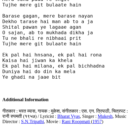
Tujhe mere git bulaate hain

Barase gagan, mere barase nayan 

Dekho tarase hai man ab to a ja  

Shital pawan ye lagaae agan

O sajan, ab to mukhada dikha ja 

Tu ne bhali re nibhaai prit 

Tujhe mere git bulaate hain

Ek pal hai hnsana, ek pal hai rona

Kaisa hai jiwan ka khela

Ek pal hai milana, ek pal bichhadna 

Duniya hai do din ka mela

Ye ghadi na jaae bit

Additional Information
गीतकार : भरत व्यास, गायक : मुकेश, संगीतकार : एस. एन. त्रिपाठी, चित्रपट :
रानी रुपमती (१९५७) / Lyricist :
Bharat Vyas
, Singer :
Mukesh
, Music
Director :
S.N.Tripathi
, Movie :
Rani Roopmati
(
1957
)