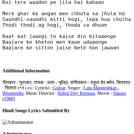
Koi tere waadon pe jita hai kahaan

Mere ghar ke angan men chhota sa jhula ho

Saundhi-saundhi mitti hogi, lepa hua chulha 
Thodi thodi ag hogi, thoda sa dhuan 

Raat kat jaaegi to kaise din bitaaenge

Baajare ke kheton men kaue udaaenge

Baajare ke sitton jaise bete hon jawaan

Additional Information
गीतकार : गुलज़ार, गायक : लता - भूपेंद्र, संगीतकार : राहुल देव बर्मन, चित्रपट
: सितारा (१९८०) / Lyricist :
Gulzar
, Singer :
Lata Mangeshkar -
Bhupendra
, Music Director :
Rahul Dev Burman
, Movie :
Sitaara
(
1980
)
Hindi Songs Lyrics Submitted By
Administrator