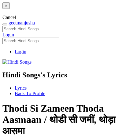
×
Cancel
geetmanjusha
Login
Login
Hindi Songs's Lyrics
Lyrics
Back To Profile
Thodi Si Zameen Thoda
Aasmaan / थोडी सी जमीं, थोड़ा
आसमा