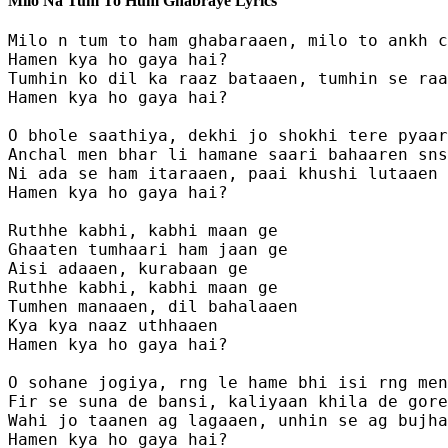
Milo Na Tum To Hum Ghabraye Lyrics
Milo n tum to ham ghabaraaen, milo to ankh c
Hamen kya ho gaya hai?

Tumhin ko dil ka raaz bataaen, tumhin se raa
Hamen kya ho gaya hai?

O bhole saathiya, dekhi jo shokhi tere pyaar
Anchal men bhar li hamane saari bahaaren sns
Ni ada se ham itaraaen, paai khushi lutaaen

Hamen kya ho gaya hai?

Ruthhe kabhi, kabhi maan ge 

Ghaaten tumhaari ham jaan ge

Aisi adaaen, kurabaan ge 

Ruthhe kabhi, kabhi maan ge 

Tumhen manaaen, dil bahalaaen 

Kya kya naaz uthhaaen

Hamen kya ho gaya hai?

O sohane jogiya, rng le hame bhi isi rng men

Fir se suna de bansi, kaliyaan khila de gore
Wahi jo taanen ag lagaaen, unhin se ag bujha
Hamen kya ho gaya hai?
