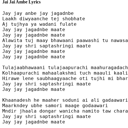
Jai Jai Ambe Lyrics
Jay jay anbe jay jagadnbe 

Laakh diwyaanche tej shobhate 

Aj tujhya ya wadani fulate 

Jay jay jagadnbe maate

Jay jay jagadnbe maate

Alawita tuj maay bhawaani paawashi tu nawasa
Jay jay shri saptashringi maate

Jay jay jagadnbe maate

Jay jay jagadnbe maate

Tulajaabhawaani tulajaapurachi maahuragadach
Kolhaapurachi mahaalakshmi tuch maauli kaali
Hirawe lene saubhaagyaache oti tujhi mi bhar
Jay jay shri saptashringi maate

Jay jay jagadnbe maate

Khaanadesh he maaher soduni ai ali gadaawari
Maarkndey ubhe samori maage godaawari 

Mndir jhaala dongar wanicha namito taw chara
Jay jay shri saptashringi maate

Jay jay jagadnbe maate
