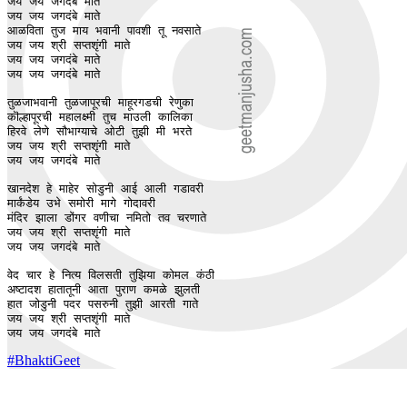
जय जय जगदंबे माते

जय जय जगदंबे माते

आळविता तुज माय भवानी पावशी तू नवसाते

जय जय श्री सप्तशृंगी माते

जय जय जगदंबे माते

जय जय जगदंबे माते

तुळजाभवानी तुळजापूरची माहूरगडची रेणुका 

कॊल्हापूरची महालक्ष्मी तुच माउली कालिका 

हिरवे लेणे सौभाग्याचे ओटी तुझी मी भरते

जय जय श्री सप्तशृंगी माते

जय जय जगदंबे माते

खानदेश हे माहेर सोडुनी आई आली गडावरी 

मार्कंडेय उभे समोरी मागे गोदावरी 

मंदिर झाला डोंगर वणीचा नमितो तव चरणाते

जय जय श्री सप्तशृंगी माते

जय जय जगदंबे माते

वेद चार हे नित्य विलसती तुझिया कोमल कंठी 

अष्टादश हातातूनी आता पुराण कमळे झुलती 

हात जोडुनी पदर पसरुनी तुझी आरती गाते

जय जय श्री सप्तशृंगी माते

जय जय जगदंबे माते
#BhaktiGeet