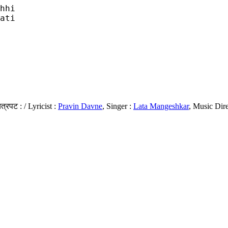
hhi 

ati 

त्रपट : / Lyricist :
Pravin Davne
, Singer :
Lata Mangeshkar
, Music Dire