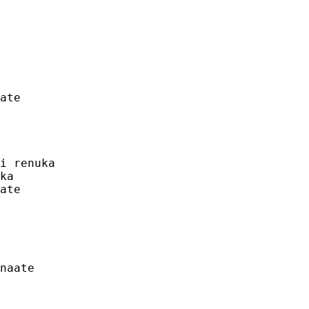
ate

i renuka 

ka 

ate

 

naate
