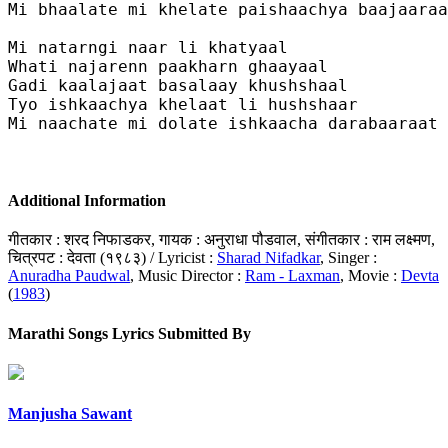
Mi bhaalate mi khelate paishaachya baajaaraa
Mi natarngi naar li khatyaal 

Whati najarenn paakharn ghaayaal

Gadi kaalajaat basalaay khushshaal

Tyo ishkaachya khelaat li hushshaar 

Mi naachate mi dolate ishkaacha darabaaraat

Additional Information
गीतकार : शरद निफाडकर, गायक : अनुराधा पौडवाल, संगीतकार : राम लक्ष्मण,
चित्रपट : देवता (१९८३) / Lyricist :
Sharad Nifadkar
, Singer :
Anuradha Paudwal
, Music Director :
Ram - Laxman
, Movie :
Devta
(
1983
)
Marathi Songs Lyrics Submitted By
Manjusha Sawant