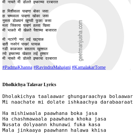
मी नाचते मी डोलते इष्काच्या दरबारात

हा मिशीवाला पाव्हणा बोका जसा

हा चष्मवाला पाव्हणा खोका जसा

नुसता डोळ्यानं खुणवी फुका कसा 

मला जिंकाया पाव्हणं हलवा खिसा 

मी भाळते मी खेळते पैशाच्या बाजारात

मी नटरंगी नार लई खट्याळ 

व्हती नजरेनं पाखरं घायाळ

गडी काळजात बसलाय खुश्शाल

त्यो इष्काच्या खेळात लई हुश्शार 

मी नाचते मी डोलते इष्काचा दरबारात
#PadmaKhanna
#RavindraMahajani
#KamalakarTorne
Dholkichya Talavar Lyrics
Dholakichya taalaawar ghungaraachya bolaawar

Mi naachate mi dolate ishkaachya darabaaraat

Ha mishiwaala paawhana boka jasa

Ha chashmawaala paawhana khoka jasa

Nusata dolyaann khunawi fuka kasa 

Mala jinkaaya paawhann halawa khisa 
