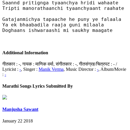
Saannd pritignga tyaanchya hridi wahaate

Tripti manorathaanchi tyaanchyaant raahate 

Gatajanmichya tapaache he puny ye falaala 

Ya ek bhaabadila raaja guni milaala 

Doghaans ishwaraashi mi saukhy maagate

Additional Information
गीतकार : -, गायक : माणिक वर्मा, संगीतकार : -, गीतसंग्रह/चित्रपट : - /
Lyricist :
-
, Singer :
Manik Verma
, Music Director :
-
, Album/Movie
:
-
Marathi Songs Lyrics Submitted By
Manjusha Sawant
January 22 2018