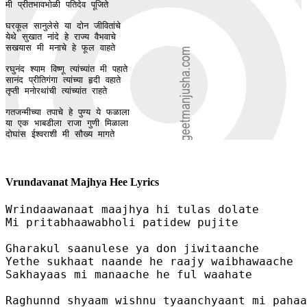
मी प्रीतभावभोळी पतिदेव पूजिते 

घरकूल सानुलेसे या दोन जीवितांचे 

येथे सुखात नांदे हे राज्य वैभवाचे 

सखयास मी मनाचे हे फूल वाहते 

रघुनंद श्याम विष्णू त्यांच्यांत मी पहाते

सानंद प्रीतिगंगा त्यांच्या हृदी वहाते

तृप्ती मनोरथांची त्यांच्यांत राहते 

गतजन्मीच्या तपाचे हे पुण्य ये फळाला 

या एक भाबडीला राजा गुणी मिळाला 

दोघांस ईश्वराशी मी सौख्य मागते
Vrundavanat Majhya Hee Lyrics
Wrindaawanaat maajhya hi tulas dolate 

Mi pritabhaawabholi patidew pujite 

Gharakul saanulese ya don jiwitaanche 

Yethe sukhaat naande he raajy waibhawaache 

Sakhayaas mi manaache he ful waahate 

Raghunnd shyaam wishnu tyaanchyaant mi pahaa