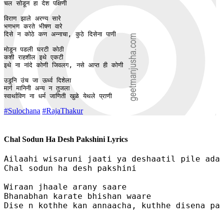
चल सोडून हा देश पक्षिणी 

विराण झाले अरण्य सारे 

भणभण करते भीषण वारे 

दिसे न कोठे कण अन्नाचा, कुठे दिसेना पाणी 

मोडून पडली घरटी कोठी 

कशी राहशील इथे एकटी 

इथे ना नांदे कोणी जिवलग, नसे आप्त ही कोणी 

उडुनि उंच जा ऊर्ध्व दिशेला 

मार्ग मानिनी अन्य न तुजला 

स्वार्थाविण ना धर्म जाणिती खुळे येथले प्राणी
#Sulochana
#RajaThakur
Chal Sodun Ha Desh Pakshini Lyrics
Ailaahi wisaruni jaati ya deshaatil pile ada
Chal sodun ha desh pakshini 

Wiraan jhaale arany saare 

Bhanabhan karate bhishan waare 

Dise n kothhe kan annaacha, kuthhe disena pa