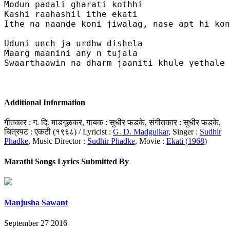
Modun padali gharati kothhi 

Kashi raahashil ithe ekati 

Ithe na naande koni jiwalag, nase apt hi kon
Uduni unch ja urdhw dishela 

Maarg maanini any n tujala 

Swaarthaawin na dharm jaaniti khule yethale 
Additional Information
गीतकार : ग. दि. माडगूळकर, गायक : सुधीर फडके, संगीतकार : सुधीर फडके,
चित्रपट : एकटी (१९६८) / Lyricist :
G. D. Madgulkar
, Singer :
Sudhir
Phadke
, Music Director :
Sudhir Phadke
, Movie :
Ekati
(
1968
)
Marathi Songs Lyrics Submitted By
Manjusha Sawant
September 27 2016