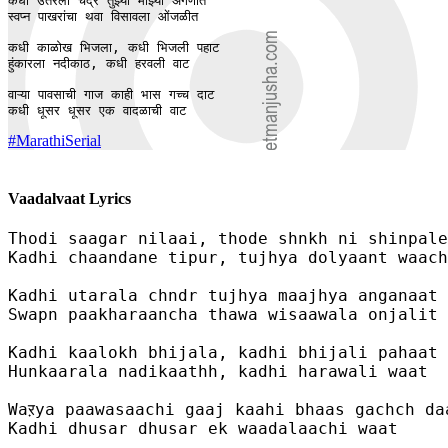
कधी उतरला चंद्र तुझ्या माझ्या अंगणात 

स्वप्न पाखरांचा थवा विसावला ओंजळीत 

कधी काळोख भिजला, कधी भिजली पहाट 

हुंकारला नदीकाठ, कधी हरवली वाट 

वाऱ्या पावसाची गाज काही भास गच्च दाट 

कधी धूसर धूसर एक वादळाची वाट 
#MarathiSerial
Vaadalvaat Lyrics
Thodi saagar nilaai, thode shnkh ni shinpale
Kadhi chaandane tipur, tujhya dolyaant waach
Kadhi utarala chndr tujhya maajhya anganaat 

Swapn paakharaancha thawa wisaawala onjalit 

Kadhi kaalokh bhijala, kadhi bhijali pahaat 

Hunkaarala nadikaathh, kadhi harawali waat 

Waऱya paawasaachi gaaj kaahi bhaas gachch daa
Kadhi dhusar dhusar ek waadalaachi waat 
