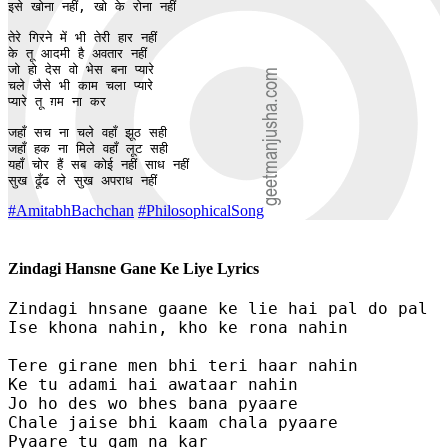
इसे खोना नहीं, खो के रोना नहीं

तेरे गिरने में भी तेरी हार नहीं

के तू आदमी है अवतार नहीं

जो हो देस वो भेस बना प्यारे

चले जैसे भी काम चला प्यारे

प्यारे तू ग़म ना कर

जहाँ सच ना चले वहाँ झूठ सही

जहाँ हक ना मिले वहाँ लूट सही

यहाँ चोर हैं सब कोई नहीं साध नहीं

सुख ढूँढ ले सुख अपराध नहीं
#AmitabhBachchan
#PhilosophicalSong
Zindagi Hansne Gane Ke Liye Lyrics
Zindagi hnsane gaane ke lie hai pal do pal

Ise khona nahin, kho ke rona nahin

Tere girane men bhi teri haar nahin

Ke tu adami hai awataar nahin

Jo ho des wo bhes bana pyaare

Chale jaise bhi kaam chala pyaare

Pyaare tu gam na kar
